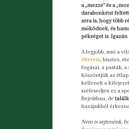
a „mezze” és a „moza
darabonként feltett
arra is, hogy több 
működnek, és hamaro
pékséget is. Igazá
A legjobb, ami a vi
étterem
, bisztró, 
fogásai, a pasták, a
köszöntjük az étla
kellenek a kifejezet
szélesedjen ez a s
Bejrútban, de 
talál
hazájukból érkezne
Nem is sejtenénk, ho