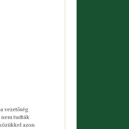
 a vezetőség 
e nem tudták 
közükkel azon 