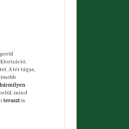
perül 
klorizáció, 
t. A tér tágas, 
timebb 
bármilyen 
belül, mind 
n 
teraszt 
is 