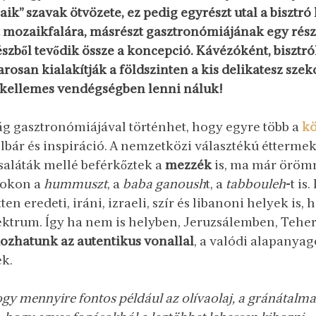
ik” szavak ötvözete, ez pedig egyrészt utal a bisztró 
 mozaikfalára, másrészt gasztronómiájának egy részér
részből tevődik össze a koncepció. Kávézóként, bisztró
san kialakítják a földszinten a kis delikatesz szekc
n kellemes vendégségben lenni náluk!
lág gasztronómiájával történhet, hogy egyre több a
 kö
ételbár és inspiráció. A nemzetközi választékú étterme
 saláták mellé beférkőztek a 
mezzék 
is, ma már öröm
pokon a 
hummuszt
, a 
baba ganoush
t, a 
tabbouleh
-t is
ten eredeti, iráni, izraeli, szír és libanoni helyek is, 
pektrum. Így ha nem is helyben, Jeruzsálemben, Tehe
kozhatunk az autentikus vonallal
, a valódi alapanya
k. 
gy mennyire fontos például az olívaolaj, a gránátalma, 