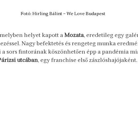
Fotó: Hirling Bálint – We Love Budapest
melyben helyet kapott a 
Mozata
, eredetileg egy galé
dezéssel. Nagy befektetés és rengeteg munka eredmén
i a sors fintorának köszönhetően épp a pandémia mia
Párizsi utcában
, egy franchise első zászlóshajójaként.