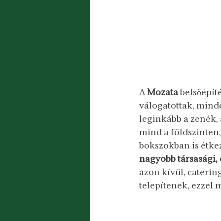
A 
Mozata 
belsőépít
válogatottak, minde
leginkább a zenék, a
mind a földszinten,
bokszokban is étke
nagyobb társasági,
azon kívül, caterin
telepítenek, ezzel 