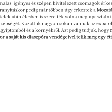
nalas, igényes és szépen kivitelezett csomagok érke
ranyitáskor pedig már többen úgy érkeztek a 
Mozat
ételek után élesben is szerették volna megtapasztalni
szépségét. Közöttük nagyon sokan vannak az expatok
gyiptomból és a környékről. Azt pedig tudjuk, hogy 
or a saját kis diaszpóra vendégeivel telik meg egy é
.