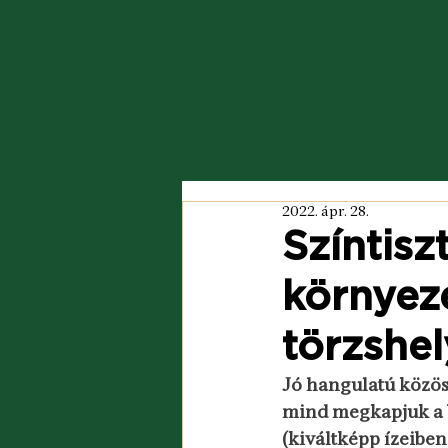
2022. ápr. 28.
Színtisz
környez
törzshel
Jó hangulatú közös 
mind megkapjuk a b
(kiváltképp ízeiben