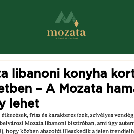
ta libanoni konyha kor
etben – A Mozata ham
y lehet
étkezések, friss és karakteres ízek, szívélyes vendégl
elvárosi Mozata libanoni bisztróban, ami úgy autent
!), hogy közben abszolút illeszkedik a jelen trendjeih