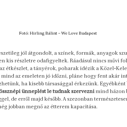
Fotó: Hirling Bálint – We Love Budapest
észetileg jól átgondolt, a színek, formák, anyagok szu
n kis részletre odafigyeltek. Ráadásul nincs művi fol
z étkészlet, a tányérok, poharak idézik a Közel-Kelete
 mind az emeleten jó időzni, pláne hogy fent akár in
zhetünk, ha kisebb társasággal érkezünk. Egyébként 
 össznépi ünneplést le tudnak szervezni
 mind házon 
ggel, de erről majd később. A szezonban természetese
még jobban megnő az étterem kapacitása. 