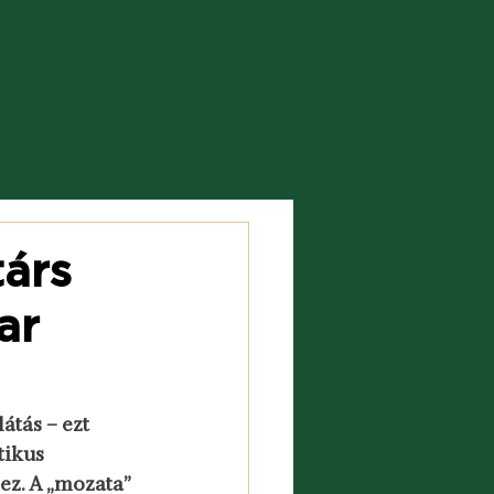
társ
ar
átás – ezt 
ikus 
ez. A „mozata” 