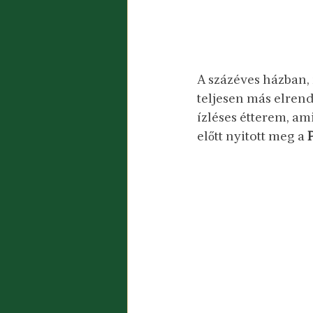
A százéves házban, 
teljesen más elren
ízléses étterem, am
előtt nyitott meg a 