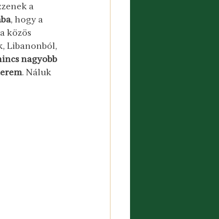
zzenek a 
ába
, hogy a 
 a közös 
, Libanonból, 
nincs nagyobb 
tterem
. Náluk 