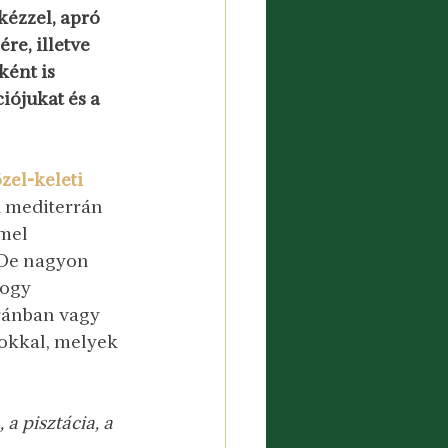
kézzel, apró 
e, illetve 
ként is 
iójukat és a 
zel-keleti 
k mediterrán 
mel 
. De nagyon 
hogy 
ránban vagy 
gokkal, melyek 
a pisztácia, a 