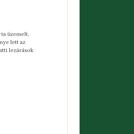
ria üzemelt, 
ye lett az 
tti lezárások 