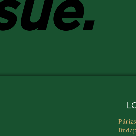
sue.
L
Párizs
Budap