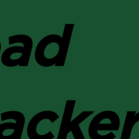
oad
racker